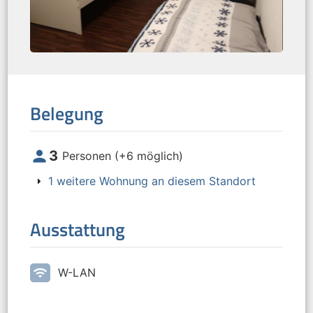
Belegung
person
3
Personen (+6 möglich)
1
weitere Wohnung an diesem Standort
Ausstattung
wifi
W-LAN