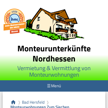
Monteurunterkünfte
Nordhessen
Vermietung & Vermittlung von
Monteurwohnungen
☰
Menü
Bad Hersfeld
home
❱
❱
Monteurwohnungen Zum Siechen