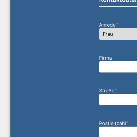
Anrede
*
Firma
Straße
*
Postleitzahl
*