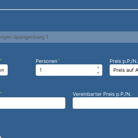
*
Personen
*
Preis p.P./N.
en
*
Vereinbarter Preis p.P./N.
n