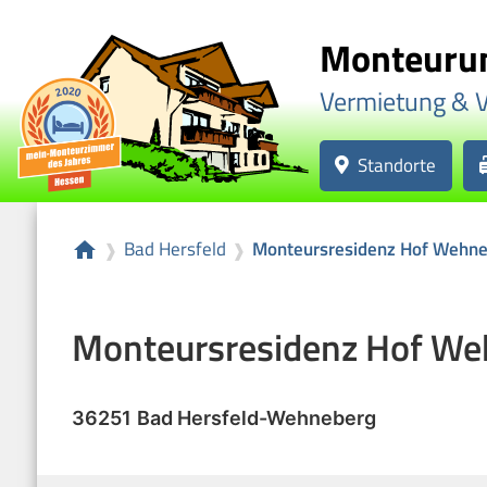
Monteurun
Vermietung & 
Standorte
Bad Hersfeld
Monteursresidenz Hof Wehne
home
❱
❱
Monteursresidenz Hof We
36251
Bad Hersfeld
-
Wehneberg