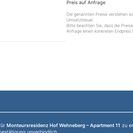
Preis auf Anfrage
Die genannten Preise verstehen si
Umsatzsteuer.
Bitte beachten Sie, dass die Preis
Anfrage einen konkreten Endpreis f
für
Monteursresidenz Hof Wehneberg – Apartment 11
zu er
bestätigung unverbindlich.