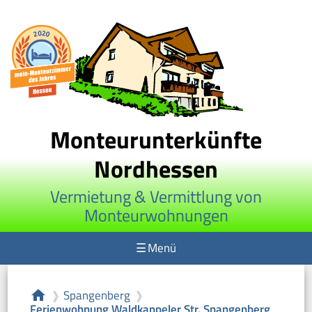
Monteurunterkünfte
Nordhessen
Vermietung & Vermittlung von
Monteurwohnungen
☰
Menü
Spangenberg
home
❱
❱
Ferienwohnung Waldkappeler Str. Spangenberg