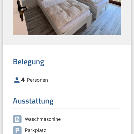
Belegung
person
4
Personen
Ausstattung
local_laundry_service
Waschmaschine
local_parking
Parkplatz