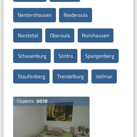
Nentershausen
Niederaula
Niestetal
Oberaula
Ronshausen
Schauenburg
Sontra
Spangenberg
Staufenberg
Trendelburg
Vellmar
Objektnr.
0019