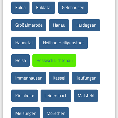
Fulda
Fuldatal
Gelnhausen
Großalmerode
Hanau
Hardegsen
Haunetal
Heilbad Heiligenstadt
Helsa
Hessisch Lichtenau
Immenhausen
Kassel
Kaufungen
Kirchheim
Leidersbach
Malsfeld
Melsungen
Morschen