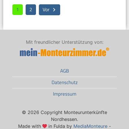
1
2
Vor
keyboard_arrow_right
Mit freundlicher Unterstützung von:
AGB
Datenschutz
Impressum
© 2026 Copyright Monteurunterkünfte
Nordhessen.
Made with
in Fulda by
MediaMonteure
-