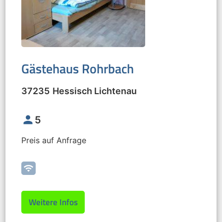
Gästehaus Rohrbach
37235
Hessisch Lichtenau
person
5
Preis auf Anfrage
wifi
Weitere Infos