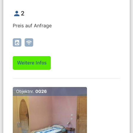
person
2
Preis auf Anfrage
local_laundry_service
wifi
Weitere Infos
Objektnr.
0026