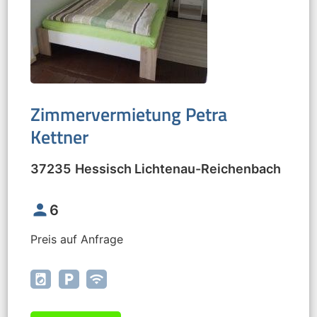
Zimmervermietung Petra
Kettner
37235
Hessisch Lichtenau
-
Reichenbach
person
6
Preis auf Anfrage
local_laundry_service
local_parking
wifi