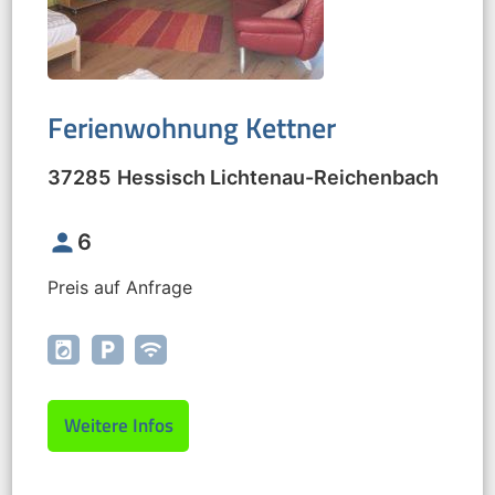
Ferienwohnung Kettner
37285
Hessisch Lichtenau
-
Reichenbach
person
6
Preis auf Anfrage
local_laundry_service
local_parking
wifi
Weitere Infos