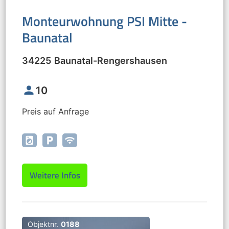
Monteurwohnung PSI Mitte -
Baunatal
34225
Baunatal
-
Rengershausen
person
10
Preis auf Anfrage
local_laundry_service
local_parking
wifi
Weitere Infos
Objektnr.
0188