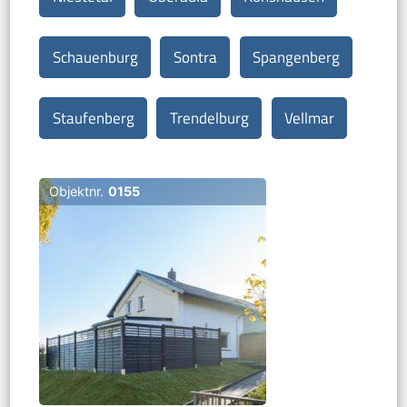
Schauenburg
Sontra
Spangenberg
Staufenberg
Trendelburg
Vellmar
Objektnr.
0155