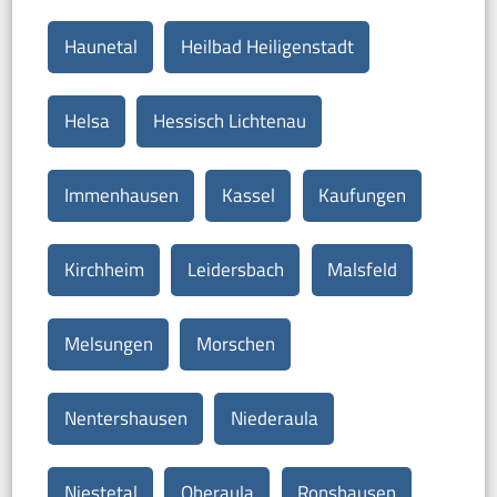
Haunetal
Heilbad Heiligenstadt
Helsa
Hessisch Lichtenau
Immenhausen
Kassel
Kaufungen
Kirchheim
Leidersbach
Malsfeld
Melsungen
Morschen
Nentershausen
Niederaula
Niestetal
Oberaula
Ronshausen