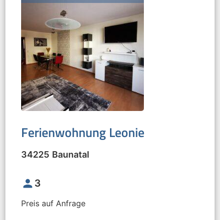
Ferienwohnung Leonie
34225
Baunatal
person
3
Preis auf Anfrage