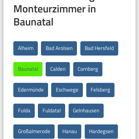
Monteurzimmer in
Baunatal
Alheim
Bad Arolsen
Bad Hersfeld
Baunatal
Calden
Cornberg
Edermünde
Eschwege
Felsberg
Fulda
Fuldatal
Gelnhausen
Großalmerode
Hanau
Hardegsen