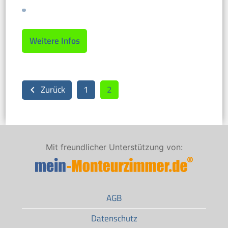
Weitere Infos
Zurück
1
2
keyboard_arrow_left
Mit freundlicher Unterstützung von:
AGB
Datenschutz